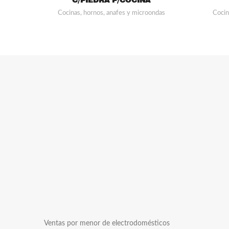
C/PIEDRA P/COCINA
Cocinas, hornos, anafes y microondas
Cocin
Ventas por menor de electrodomésticos