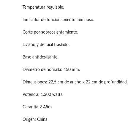
Temperatura regulable.
Indicador de funcionamiento luminoso.
Corte por sobrecalentamiento.
Liviano y de fácil traslado.
Base antideslizante.
Diámetro de hornalla: 150 mm.
Dimensiones: 22,5 cm de ancho x 22 cm de profundidad.
Potencia: 1.300 watts.
Garantía 2 Años
Origen: China.