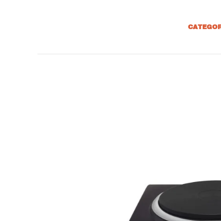
CATEGOR