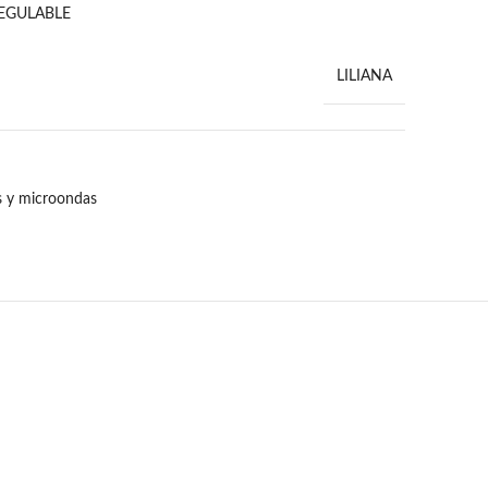
EGULABLE
LILIANA
s y microondas