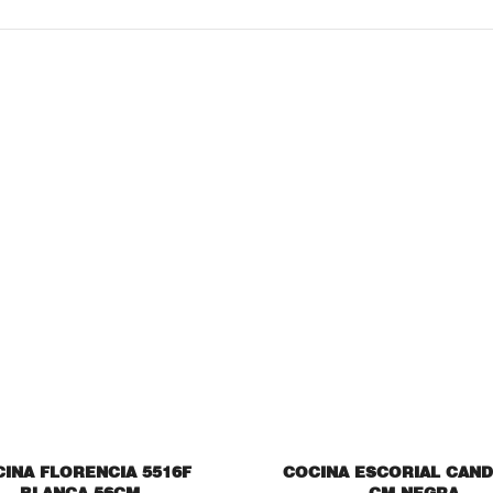
INA FLORENCIA 5516F
COCINA ESCORIAL CAND