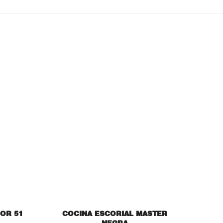
OR 51
COCINA ESCORIAL MASTER
COCI