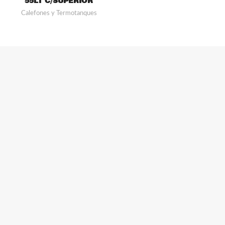
55LT C/SUPERIOR
Calefones y Termotanques