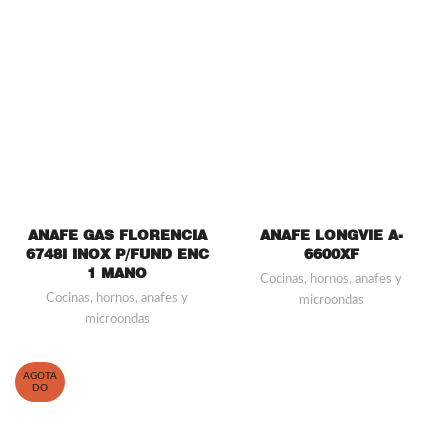
ANAFE GAS FLORENCIA
ANAFE LONGVIE A-
6748I INOX P/FUND ENC
6600XF
1 MANO
Cocinas, hornos, anafes y
Cocinas, hornos, anafes y
microondas
microondas
AGOTA
DO