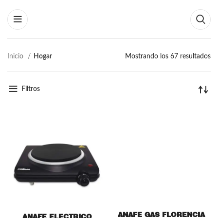
Inicio
Hogar
Mostrando los 67 resultados
Filtros
ANAFE GAS FLORENCIA
ANAFE ELECTRICO