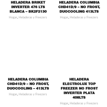
HELADERA BRIKET
HELADERA COLUMBIA
INVERTER 476 LTS
CHD41D/9 – NO FROST,
BLANCA – BK2F2130
DUOCOOLING 413LTS
Hogar
,
Heladeras y Freezers
Hogar
,
Heladeras y Freezers
HELADERA COLUMBIA
HELADERA
CHD41D/9 – NO FROST,
ELECTROLUX TOP
DUOCOOLING – 413LTS
FREEZER NO FROST
INVERTER PLATA
Hogar
,
Heladeras y Freezers
408LTS
Hogar
,
Heladeras y Freezers