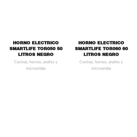
HORNO ELECTRICO
HORNO ELECTRICO
SMARTLIFE TOR050 50
SMARTLIFE TOR060 60
LITROS NEGRO
LITROS NEGRO
Cocinas, hornos, anafes y
Cocinas, hornos, anafes y
microondas
microondas