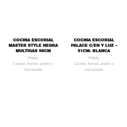
COCINA ESCORIAL
COCINA ESCORIAL
MASTER STYLE NEGRA
PALACE C/EN Y LUZ –
MULTIGAS 56CM
51CM- BLANCA
Hogar
,
Hogar
,
Cocinas, hornos, anafes y
Cocinas, hornos, anafes y
microondas
microondas