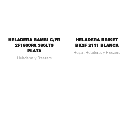
HELADERA BAMBI C/FR
HELADERA BRIKET
2F1800PA 386LTS
BK2F 2111 BLANCA
PLATA
Hogar
,
Heladeras y Freezers
Heladeras y Freezers