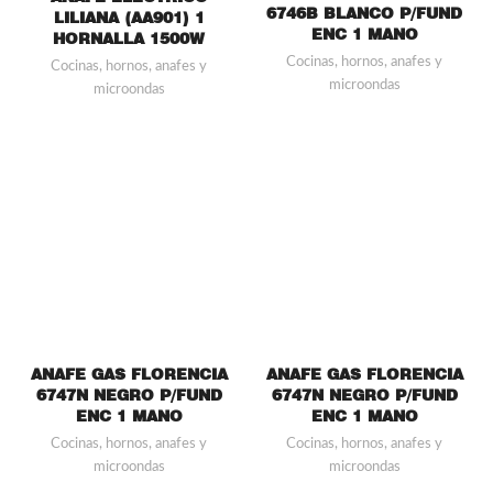
6746B BLANCO P/FUND
LILIANA (AA901) 1
ENC 1 MANO
HORNALLA 1500W
Cocinas, hornos, anafes y
Cocinas, hornos, anafes y
microondas
microondas
ANAFE GAS FLORENCIA
ANAFE GAS FLORENCIA
6747N NEGRO P/FUND
6747N NEGRO P/FUND
ENC 1 MANO
ENC 1 MANO
Cocinas, hornos, anafes y
Cocinas, hornos, anafes y
microondas
microondas