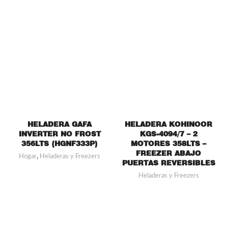
HELADERA GAFA
HELADERA KOHINOOR
INVERTER NO FROST
KGS-4094/7 – 2
356LTS (HGNF333P)
MOTORES 358LTS –
FREEZER ABAJO
Hogar
,
Heladeras y Freezers
PUERTAS REVERSIBLES
Heladeras y Freezers