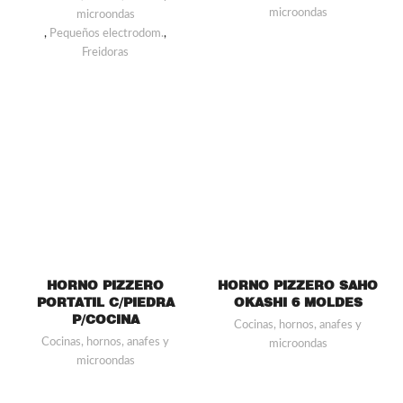
microondas
microondas
,
Pequeños electrodom.
,
Freidoras
HORNO PIZZERO
HORNO PIZZERO SAHO
PORTATIL C/PIEDRA
OKASHI 6 MOLDES
P/COCINA
Cocinas, hornos, anafes y
Cocinas, hornos, anafes y
microondas
microondas