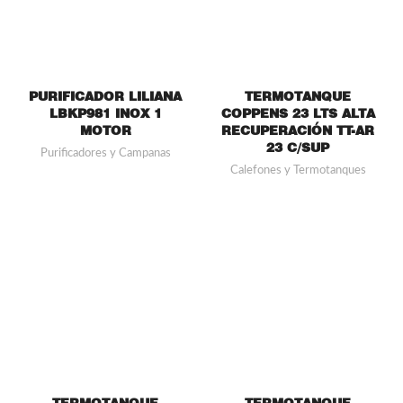
PURIFICADOR LILIANA
TERMOTANQUE
LBKP981 INOX 1
COPPENS 23 LTS ALTA
MOTOR
RECUPERACIÓN TT-AR
23 C/SUP
Purificadores y Campanas
Calefones y Termotanques
TERMOTANQUE
TERMOTANQUE