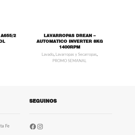
A655/2
LAVARROPAS DREAN –
LAV
OL
AUTOMATICO INVERTER 8KG
1400RPM
Lavado
,
Lavarropas y Secarropas
,
PROMO SEMANAL
SEGUINOS
ta Fe