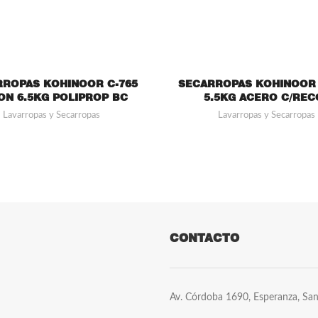
ROPAS KOHINOOR C-765
SECARROPAS KOHINOOR 
ION 6.5KG POLIPROP BC
5.5KG ACERO C/REC
Lavarropas y Secarropas
Lavarropas y Secarropas
CONTACTO
Av. Córdoba 1690, Esperanza, San