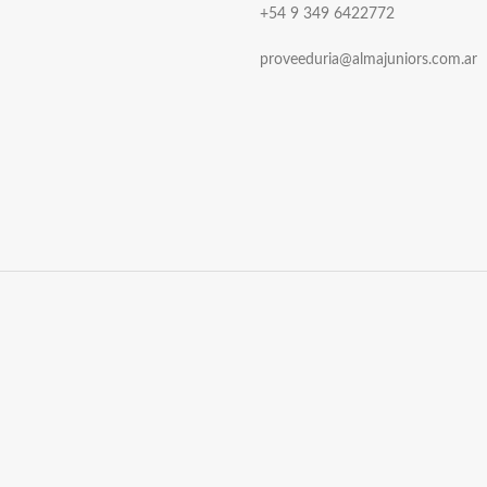
+54 9 349 6422772
proveeduria@almajuniors.com.ar